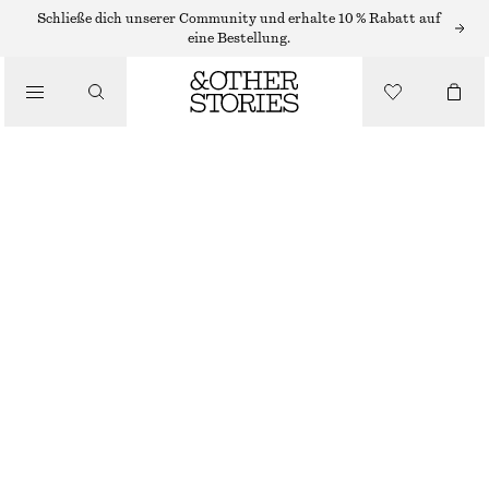
KETTEN
Schließe dich unserer Community und erhalte 10 % Rabatt auf
eine Bestellung.
/
SCHMUCK
/
KETTE MIT GLASSTEINANHÄNGER
ACCESSOIRES
€ 29
NICHT MEHR VORRÄTIG
GOLD
ONESIZE
GRÖSSE