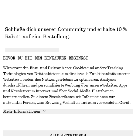
Schließe dich unserer Community und erhalte 10 %
Rabatt auf eine Bestellung.
CREATE ACCOUNT
BEVOR DU MIT DEM EINKAUFEN BEGINNST
Wir verwenden Erst- und Drittanbieter-Cookies und andere Tracking-
Technologien von Drittanbietern, um dir die volle Funktionalität unserer
IN KONTAKT TRETEN
Website zu bieten, das Nutzungserlebnis zu optimieren, Analysen
durchzuführen und personalisierte Werbung über unsere Websites, Apps
Kontakt
Instagram
und Newsletter im Internet und über Social-Media-Plattformen
KUNDENSERVICE
bereitzustellen. Zu diesem Zweck erfassen wir Informationen zur
Storefinder
Pinterest
nutzenden Person, zum Browsing-Verhalten und zum verwendeten Gerät.
Zahlung
INFO
Affiliates
Facebook
Mehr Informationen
Geschenkkarte
Über uns
Karriere
YouTube
Lieferung
In Vorbereitung
Presse
TikTok
Rückgabe und Rückerstattung
ALLE AKZEPTIEREN