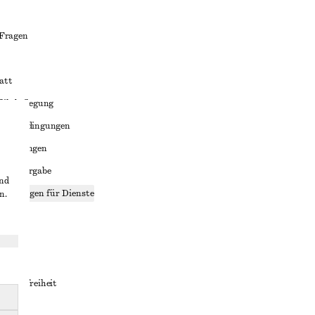
 Fragen
att
liktbeilegung
häftsbedingungen
bedingungen
enweitergabe
und
stellungen für Dienste
n.
lärung
ungen
rrierefreiheit