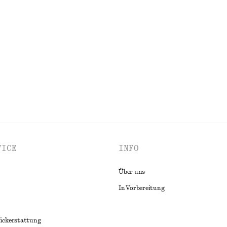
+
6
T-Shirt aus Baumwolle
Ausgestelltes Midikleid aus Leinen
€ 99
lle
Neu
100% leinen
ALLE RÖCKE ENTDECKEN
VICE
INFO
Über uns
In Vorbereitung
ückerstattung