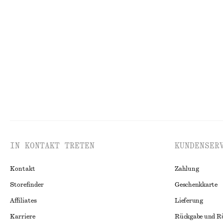
Kleid mit Hahnentrittmuster
Kastenförmiges 
€ 129
€ 25
Neu
100% biobaumwo
IN KONTAKT TRETEN
KUNDENSER
Kontakt
Zahlung
Storefinder
Geschenkkarte
Affiliates
Lieferung
Karriere
Rückgabe und R