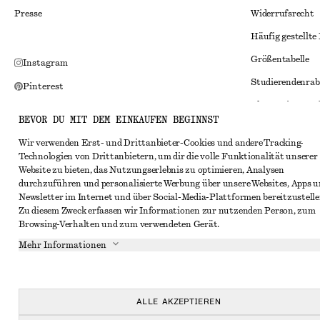
Presse
Widerrufsrecht
Häufig gestellte
Größentabelle
Instagram
Studierendenrab
Pinterest
Alternative Konf
Facebook
BEVOR DU MIT DEM EINKAUFEN BEGINNST
Allgemeine Gesc
YouTube
Wir verwenden Erst- und Drittanbieter-Cookies und andere Tracking-
Mitgliedschafts
TikTok
Technologien von Drittanbietern, um dir die volle Funktionalität unserer
Website zu bieten, das Nutzungserlebnis zu optimieren, Analysen
Cookies und Dat
durchzuführen und personalisierte Werbung über unsere Websites, Apps 
Cookies und Ein
Newsletter im Internet und über Social-Media-Plattformen bereitzustelle
Zu diesem Zweck erfassen wir Informationen zur nutzenden Person, zum
Datenschutzerk
Browsing-Verhalten und zum verwendeten Gerät.
Nutzungsbeding
Mehr Informationen
Impressum
Erklärung zur Ba
ALLE AKZEPTIEREN