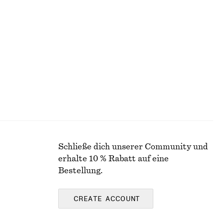
Cross-Over-Bluse aus Baumwolle
€ 79
Neu
100% baumwolle
Schließe dich unserer Community und
erhalte 10 % Rabatt auf eine
Bestellung.
CREATE ACCOUNT