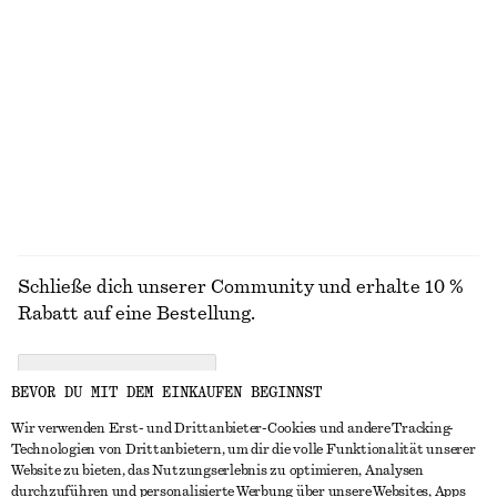
+
1
+
12
Ledersandalen mit Schnallen
Bikinihose mit seitlicher Schnürung
€ 119
€ 29
Exklusiv online
ALLE OBERTEILE & T-SHIRTS ENTDECKEN
Schließe dich unserer Community und erhalte 10 %
Rabatt auf eine Bestellung.
CREATE ACCOUNT
BEVOR DU MIT DEM EINKAUFEN BEGINNST
Wir verwenden Erst- und Drittanbieter-Cookies und andere Tracking-
Technologien von Drittanbietern, um dir die volle Funktionalität unserer
IN KONTAKT TRETEN
Website zu bieten, das Nutzungserlebnis zu optimieren, Analysen
durchzuführen und personalisierte Werbung über unsere Websites, Apps