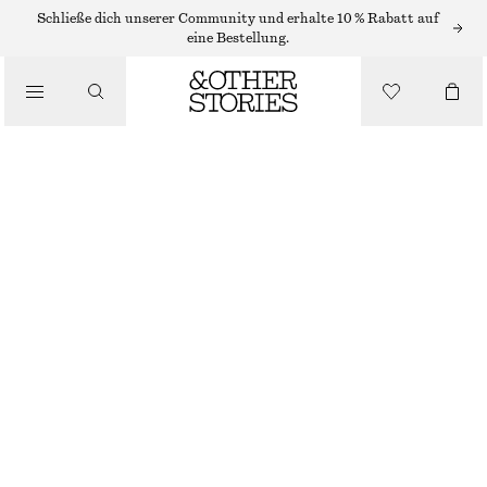
/
Schließe dich unserer Community und erhalte 10 % Rabatt auf
OBERTEILE & T-SHIRTS
eine Bestellung.
STRICK-T-SHIRT AUS BAUMWOLLE
€ 59
/
BEKLEIDUNG
GELB
XS
S
M
L
Größentabelle
GRÖSSE