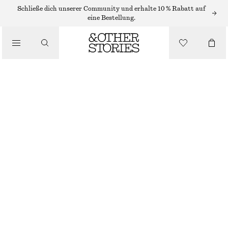
/
Schließe dich unserer Community und erhalte 10 % Rabatt auf
OBERTEILE & T-SHIRTS
eine Bestellung.
SCHMAL GESCHNITTENES T-SHIRT
€ 15
€ 39
VORHERIGER PREISNACHLASS:
€ 19
/
BEKLEIDUNG
LETZTE CHANCE
WARMES BEIGE/GESTREIFT
XS
S
M
L