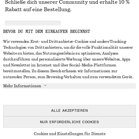
Schließe dich unserer Community und erhalte 10 %
Rabatt auf eine Bestellung.
CREATE ACCOUNT
BEVOR DU MIT DEM EINKAUFEN BEGINNST
Wir verwenden Erst- und Drittanbieter-Cookies und andere Tracking-
Technologien von Drittanbietern, um dir die volle Funktionalität unserer
IN KONTAKT TRETEN
Website zu bieten, das Nutzungserlebnis zu optimieren, Analysen
durchzuführen und personalisierte Werbung über unsere Websites, Apps
Kontakt
Instagram
und Newsletter im Internet und über Social-Media-Plattformen
KUNDENSERVICE
bereitzustellen. Zu diesem Zweck erfassen wir Informationen zur
Storefinder
Pinterest
nutzenden Person, zum Browsing-Verhalten und zum verwendeten Gerät.
Zahlung
INFO
Affiliates
Facebook
Mehr Informationen
Geschenkkarte
Über uns
Karriere
YouTube
Lieferung
In Vorbereitung
Presse
TikTok
Rückgabe und Rückerstattung
ALLE AKZEPTIEREN
Widerrufsrecht
NUR ERFORDERLICHE COOKIES
Häufig gestellte Fragen
© 2026 & OTHER STORIES
Cookies und Einstellungen für Dienste
Größentabelle