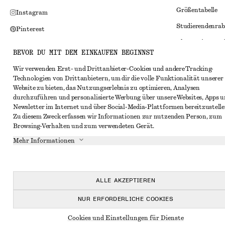
Größentabelle
Instagram
Studierendenrab
Pinterest
Alternative Konf
Facebook
BEVOR DU MIT DEM EINKAUFEN BEGINNST
Allgemeine Gesc
YouTube
Wir verwenden Erst- und Drittanbieter-Cookies und andere Tracking-
Mitgliedschafts
TikTok
Technologien von Drittanbietern, um dir die volle Funktionalität unserer
Website zu bieten, das Nutzungserlebnis zu optimieren, Analysen
Cookies und Dat
durchzuführen und personalisierte Werbung über unsere Websites, Apps 
Cookies und Ein
Newsletter im Internet und über Social-Media-Plattformen bereitzustelle
Zu diesem Zweck erfassen wir Informationen zur nutzenden Person, zum
Datenschutzerk
Browsing-Verhalten und zum verwendeten Gerät.
Nutzungsbeding
Mehr Informationen
Impressum
Erklärung zur Ba
ALLE AKZEPTIEREN
NUR ERFORDERLICHE COOKIES
Cookies und Einstellungen für Dienste