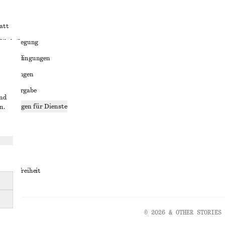
att
liktbeilegung
häftsbedingungen
bedingungen
enweitergabe
und
stellungen für Dienste
n.
lärung
ungen
rrierefreiheit
© 2026 & OTHER STORIES