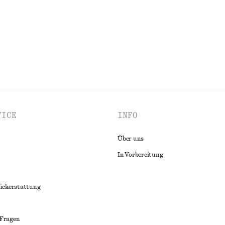
ALLE TASCHEN- UND SCHLÜSSELANHÄNGER ENTDECKEN
VICE
INFO
Über uns
In Vorbereitung
ückerstattung
 Fragen