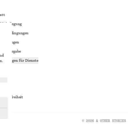
att
liktbeilegung
häftsbedingungen
bedingungen
enweitergabe
und
stellungen für Dienste
n.
lärung
ungen
rrierefreiheit
© 2026 & OTHER STORIES