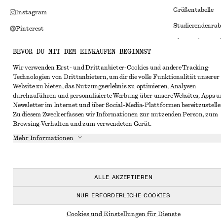
Größentabelle
Instagram
Studierendenrab
Pinterest
Alternative Konf
Facebook
BEVOR DU MIT DEM EINKAUFEN BEGINNST
Allgemeine Gesc
YouTube
Wir verwenden Erst- und Drittanbieter-Cookies und andere Tracking-
Mitgliedschafts
TikTok
Technologien von Drittanbietern, um dir die volle Funktionalität unserer
Website zu bieten, das Nutzungserlebnis zu optimieren, Analysen
Cookies und Dat
durchzuführen und personalisierte Werbung über unsere Websites, Apps 
Cookies und Ein
Newsletter im Internet und über Social-Media-Plattformen bereitzustelle
Zu diesem Zweck erfassen wir Informationen zur nutzenden Person, zum
Datenschutzerk
Browsing-Verhalten und zum verwendeten Gerät.
Nutzungsbeding
Mehr Informationen
Impressum
Erklärung zur Ba
ALLE AKZEPTIEREN
NUR ERFORDERLICHE COOKIES
Cookies und Einstellungen für Dienste