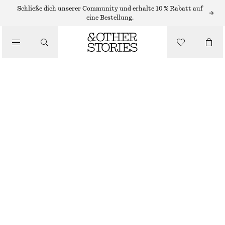
KETTEN
Schließe dich unserer Community und erhalte 10 % Rabatt auf
eine Bestellung.
/
SCHMUCK
/
LANGE KETTE MIT ANHÄNGER
ACCESSOIRES
€ 29
NICHT MEHR VORRÄTIG
GOLD
ONESIZE
GRÖSSE