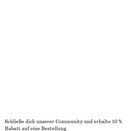
Wickel-Hemdkleid in Minilänge
Langes Rippstrickkleid
€ 99
€ 99
100% baumwolle
Geripptes Tanktop
Kristall-Creolen
€ 59
€ 29
Kastenförmiges T-Shirt aus Baumwolle
Ärmelloses Midikleid aus Satin
€ 25
€ 99
100% biobaumwolle
+
8
+
5
ALLE SCHMUCK ENTDECKEN
Schließe dich unserer Community und erhalte 10 %
Rabatt auf eine Bestellung.