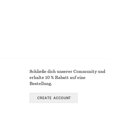
+
1
aumwolle
Hose aus Satin
€ 89
Neu
Schließe dich unserer Community und
erhalte 10 % Rabatt auf eine
Bestellung.
CREATE ACCOUNT