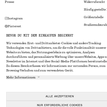
Presse
Widerrufsrecht
Häufig gestellte
Größentabelle
Instagram
Studierendenrab
Pinterest
Alternative Konf
Facebook
BEVOR DU MIT DEM EINKAUFEN BEGINNST
Allgemeine Gesc
YouTube
Wir verwenden Erst- und Drittanbieter-Cookies und andere Tracking-
Technologien von Drittanbietern, um dir die volle Funktionalität unserer
Mitgliedschafts
TikTok
Website zu bieten, das Nutzungserlebnis zu optimieren, Analysen
Cookies und Dat
durchzuführen und personalisierte Werbung über unsere Websites, Apps 
Newsletter im Internet und über Social-Media-Plattformen bereitzustelle
Cookies und Ein
Zu diesem Zweck erfassen wir Informationen zur nutzenden Person, zum
Browsing-Verhalten und zum verwendeten Gerät.
Datenschutzerk
Mehr Informationen
Nutzungsbeding
Impressum
Erklärung zur Ba
ALLE AKZEPTIEREN
NUR ERFORDERLICHE COOKIES