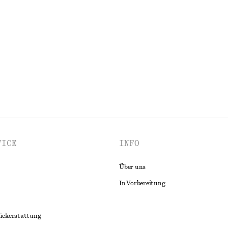
+
1
shorts
Jacquard-Pointelle-Oberteil aus B
€ 59
100% baumwolle
ALLE TRAGETASCHEN ENTDECKEN
VICE
INFO
Über uns
In Vorbereitung
ückerstattung