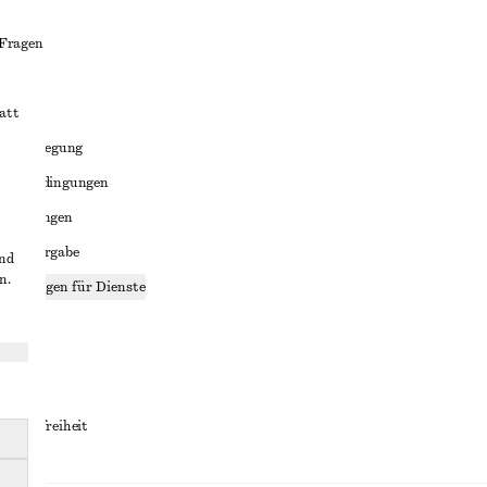
 Fragen
att
liktbeilegung
häftsbedingungen
bedingungen
enweitergabe
und
n.
stellungen für Dienste
lärung
ungen
rrierefreiheit