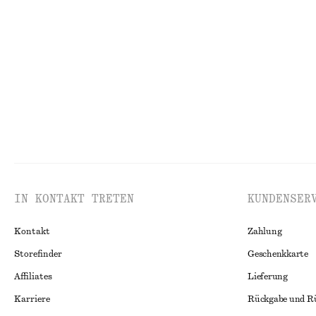
Ärmelloses Strickoberteil mit V-Ausschnitt
Elegante Leinen
€ 49
€ 69
Neu
IN KONTAKT TRETEN
KUNDENSER
Kontakt
Zahlung
Storefinder
Geschenkkarte
Affiliates
Lieferung
Karriere
Rückgabe und R