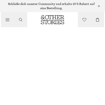
Schließe dich unserer Community und erhalte 10 % Rabatt auf
/
eine Bestellung.
BLUSEN & HEMDEN
LEINENHEMD MIT TAILLE MIT FALTEN
€ 89
/
BEKLEIDUNG
HELLBEIGE
32
34
36
38
40
42
44
Größentabelle
GRÖSSE