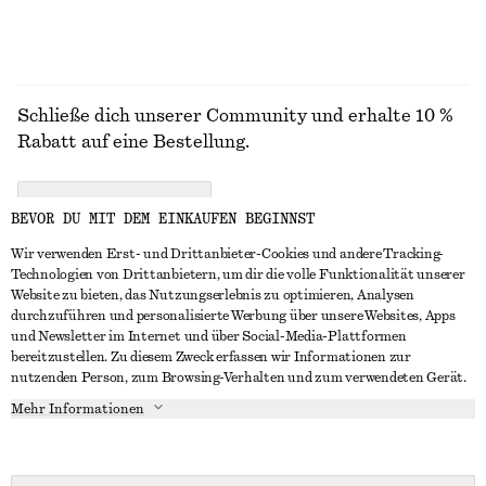
Schließe dich unserer Community und erhalte 10 %
Rabatt auf eine Bestellung.
CREATE ACCOUNT
BEVOR DU MIT DEM EINKAUFEN BEGINNST
Wir verwenden Erst- und Drittanbieter-Cookies und andere Tracking-
Technologien von Drittanbietern, um dir die volle Funktionalität unserer
IN KONTAKT TRETEN
Website zu bieten, das Nutzungserlebnis zu optimieren, Analysen
durchzuführen und personalisierte Werbung über unsere Websites, Apps
Kontakt
Instagram
und Newsletter im Internet und über Social-Media-Plattformen
KUNDENSERVICE
bereitzustellen. Zu diesem Zweck erfassen wir Informationen zur
Storefinder
Pinterest
nutzenden Person, zum Browsing-Verhalten und zum verwendeten Gerät.
Zahlung
INFO
Affiliates
Facebook
Mehr Informationen
Geschenkkarte
Über uns
Karriere
YouTube
Lieferung
In Vorbereitung
Presse
TikTok