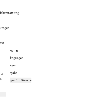
ückerstattung
 Fragen
att
liktbeilegung
häftsbedingungen
bedingungen
enweitergabe
und
n.
stellungen für Dienste
lärung
ungen