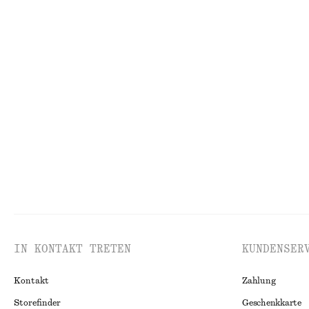
Leinenhemd mit Taille mit Falten
Midikleid mit F
€ 89
€ 99
100% leinen
Neu
+
8
Ärmelloses Midikleid aus Satin
Schräg geschnitt
€ 99
€ 149
IN KONTAKT TRETEN
KUNDENSER
Kontakt
Zahlung
Storefinder
Geschenkkarte