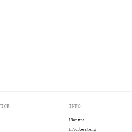
lügelärmeln
Midikleid mit Tanktop-Oberteil
€ 89
enes Midikleid mit Spitze
Minikleid mit Zipfelsaum
€ 89
ALLE KLEIDER ENTDECKEN
VICE
INFO
Über uns
In Vorbereitung