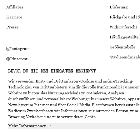
Affiliates
Lieferung
Karriere
Rückgabe und R
Presse
Widerrufsrecht
Häufig gestellte
Größentabelle
Instagram
Studierendenrab
Pinterest
Alternative Konf
Facebook
BEVOR DU MIT DEM EINKAUFEN BEGINNST
Allgemeine Gesc
YouTube
Wir verwenden Erst- und Drittanbieter-Cookies und andere Tracking-
Technologien von Drittanbietern, um dir die volle Funktionalität unserer
Mitgliedschafts
TikTok
Website zu bieten, das Nutzungserlebnis zu optimieren, Analysen
Cookies und Dat
durchzuführen und personalisierte Werbung über unsere Websites, Apps 
Newsletter im Internet und über Social-Media-Plattformen bereitzustelle
Cookies und Ein
Zu diesem Zweck erfassen wir Informationen zur nutzenden Person, zum
Browsing-Verhalten und zum verwendeten Gerät.
Datenschutzerk
Mehr Informationen
Nutzungsbeding
Impressum