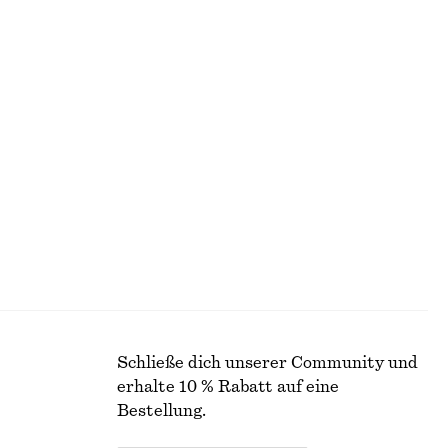
Midikleid aus Baumwolle
€ 79
Neu
100% baumwolle
Trägerkleid mit doppelten Schulterträgern
€ 119
Schließe dich unserer Community und
erhalte 10 % Rabatt auf eine
Bestellung.