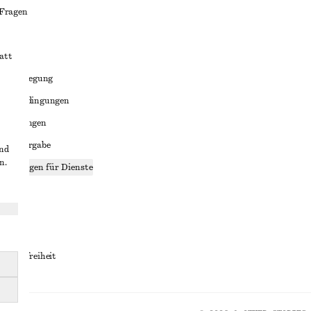
 Fragen
att
liktbeilegung
häftsbedingungen
bedingungen
enweitergabe
und
n.
stellungen für Dienste
lärung
ungen
rrierefreiheit