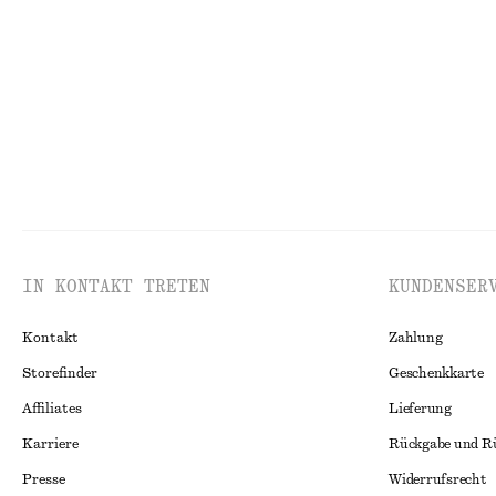
€ 35
€ 79
€ 79
€ 149
Letzte Chance
100% baumwolle
Letzte Chance
IN KONTAKT TRETEN
KUNDENSER
Kontakt
Zahlung
Storefinder
Geschenkkarte
Affiliates
Lieferung
Karriere
Rückgabe und R
Presse
Widerrufsrecht