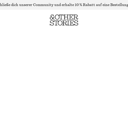
hließe dich unserer Community und erhalte 10 % Rabatt auf eine Bestellung
T-SHIRT MIT RUNDHALSAUSSCHNITT
NICHT MEHR VORRÄTIG
DUNKELGRAU MELIERT
+
7
XS
S
M
L
Größentabelle
GRÖSSE