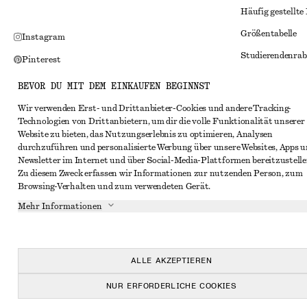
Häufig gestellte
Größentabelle
Instagram
Studierendenrab
Pinterest
Alternative Konf
Facebook
BEVOR DU MIT DEM EINKAUFEN BEGINNST
Allgemeine Gesc
YouTube
Wir verwenden Erst- und Drittanbieter-Cookies und andere Tracking-
Technologien von Drittanbietern, um dir die volle Funktionalität unserer
Mitgliedschafts
TikTok
Website zu bieten, das Nutzungserlebnis zu optimieren, Analysen
Cookies und Dat
durchzuführen und personalisierte Werbung über unsere Websites, Apps 
Newsletter im Internet und über Social-Media-Plattformen bereitzustelle
Cookies und Ein
Zu diesem Zweck erfassen wir Informationen zur nutzenden Person, zum
Browsing-Verhalten und zum verwendeten Gerät.
Datenschutzerk
Mehr Informationen
Nutzungsbeding
Impressum
Erklärung zur Ba
ALLE AKZEPTIEREN
NUR ERFORDERLICHE COOKIES