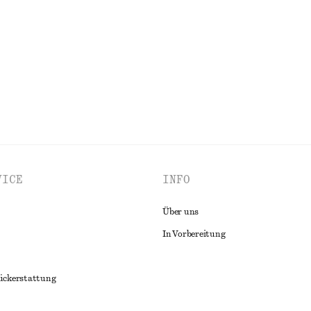
€ 25
€ 59
Letzte Chance
ALLE OBERTEILE & T-SHIRTS ENTDECKEN
VICE
INFO
Über uns
In Vorbereitung
ückerstattung