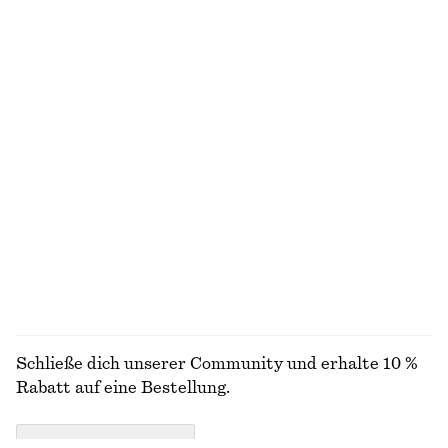
+
5
Geripptes T-Shirt
Ausgestelltes Midikleid aus Leinen
€ 25
€ 99
Neu
+
5
100% leinen
T-Shirt aus Baumwolle mit Rundhalsausschnitt
Gestrickter Pullover
€ 25
€ 49
100% biobaumwolle
+
3
+
11
ALLE OBERTEILE & T-SHIRTS ENTDECKEN
Schließe dich unserer Community und erhalte 10 %
Rabatt auf eine Bestellung.
CREATE ACCOUNT