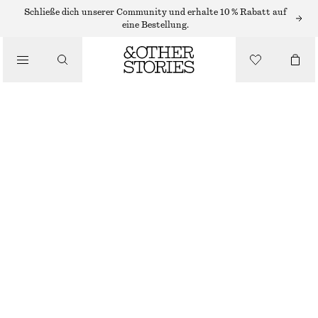
Schließe dich unserer Community und erhalte 10 % Rabatt auf
eine Bestellung.
/
OBERTEILE & T-SHIRTS
GERIPPTES TANKTOP AUS BAUMWOLLE
€ 22
/
BEKLEIDUNG
SCHWARZ
XS
S
M
L
Größentabelle
GRÖSSE