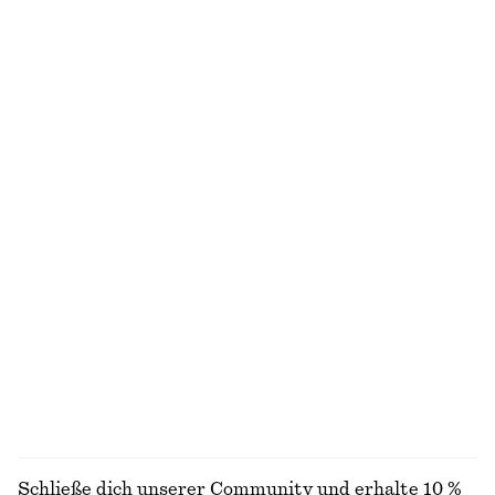
Neu
Neu
Gesmoktes Midikleid aus Baumwolle
Kurzärmliges Wickelhemd
€ 79
€ 69
100% baumwolle
Midikleid mit Twist-Detail an der Taille
Geripptes Tanktop aus Baumwolle
€ 99
€ 22
Neu
+
1
Ledergürtel
Langärmliges Oberteil aus Merinowolle
€ 59
€ 69
Neu
100 % Merinowolle
+
1
ALLE OBERTEILE & T-SHIRTS ENTDECKEN
Schließe dich unserer Community und erhalte 10 %