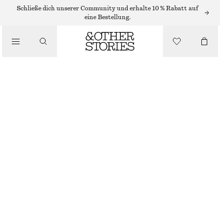
/
Schließe dich unserer Community und erhalte 10 % Rabatt auf
OBERTEILE & T-SHIRTS
eine Bestellung.
GERIPPTES T-SHIRT
€ 25
/
BEKLEIDUNG
DUNKELROT
+
14
XS
S
M
L
Größentabelle
GRÖSSE
GRÖSSE WÄHLEN