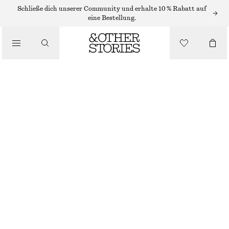
Schließe dich unserer Community und erhalte 10 % Rabatt auf
eine Bestellung.
/
OBERTEILE & T-SHIRTS
TANKTOP AUS JERSEY MIT RAFFUNGEN
€ 12
€ 19
NICHT MEHR VORRÄTIG
/
BEKLEIDUNG
WEISS
XS
S
M
L