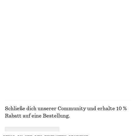
NICHT DAS, WONACH DU SUCHST?
ENTDECKE UNSERE KOLLEKTIONEN
STRICK
KLEIDER
ACCESSOIRES
JACKEN &
MÄNTEL
Schließe dich unserer Community und erhalte 10 %
Rabatt auf eine Bestellung.
CREATE ACCOUNT