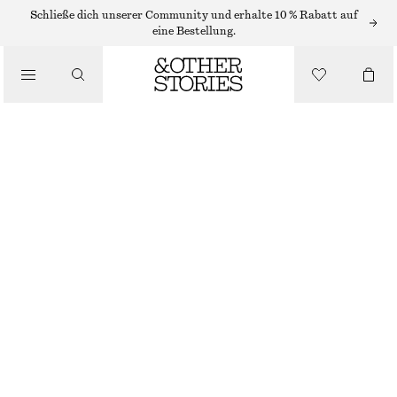
STRICKJACKEN
Schließe dich unserer Community und erhalte 10 % Rabatt auf
eine Bestellung.
/
STRICK
STRICKJACKE MIT KURZEN ÄRMELN
/
€ 59
€ 89
BEKLEIDUNG
LETZTE CHANCE
GRAU
XS
S
M
L