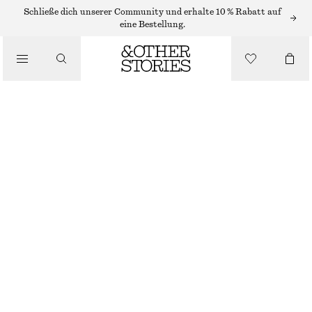
Schließe dich unserer Community und erhalte 10 % Rabatt auf
/
eine Bestellung.
BLUSEN & HEMDEN
LEINENBLUSE MIT GESMOKTER TAILLE
€ 89
/
BEKLEIDUNG
SCHWARZ
XS
S
M
L
Größentabelle
GRÖSSE