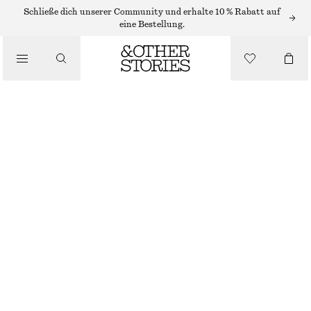
RINGE
Schließe dich unserer Community und erhalte 10 % Rabatt auf
eine Bestellung.
/
SCHMUCK
/
RING-SET MIT STERNFORM
ACCESSOIRES
€ 19
NICHT MEHR VORRÄTIG
GOLD
S
M
L