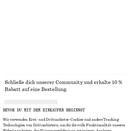
€ 69
€ 99
Neu
Neu
+
8
Hose aus Satin
Kleid mit Hahnentrittmuster
€ 89
€ 129
Neu
+
1
ALLE SCHMUCK ENTDECKEN
Schließe dich unserer Community und erhalte 10 %
Rabatt auf eine Bestellung.
CREATE ACCOUNT
BEVOR DU MIT DEM EINKAUFEN BEGINNST
Wir verwenden Erst- und Drittanbieter-Cookies und andere Tracking-
Technologien von Drittanbietern, um dir die volle Funktionalität unserer
IN KONTAKT TRETEN
Website zu bieten, das Nutzungserlebnis zu optimieren, Analysen