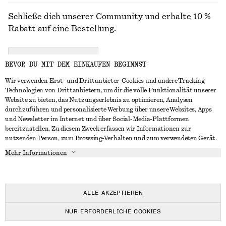
Schließe dich unserer Community und erhalte 10 %
Rabatt auf eine Bestellung.
CREATE ACCOUNT
BEVOR DU MIT DEM EINKAUFEN BEGINNST
Wir verwenden Erst- und Drittanbieter-Cookies und andere Tracking-
Technologien von Drittanbietern, um dir die volle Funktionalität unserer
IN KONTAKT TRETEN
Website zu bieten, das Nutzungserlebnis zu optimieren, Analysen
durchzuführen und personalisierte Werbung über unsere Websites, Apps
Kontakt
Instagram
und Newsletter im Internet und über Social-Media-Plattformen
KUNDENSERVICE
bereitzustellen. Zu diesem Zweck erfassen wir Informationen zur
Storefinder
Pinterest
nutzenden Person, zum Browsing-Verhalten und zum verwendeten Gerät.
Zahlung
INFO
Affiliates
Facebook
Mehr Informationen
Geschenkkarte
Über uns
Karriere
YouTube
Lieferung
In Vorbereitung
Presse
TikTok
Rückgabe und Rückerstattung
ALLE AKZEPTIEREN
Widerrufsrecht
NUR ERFORDERLICHE COOKIES
Häufig gestellte Fragen