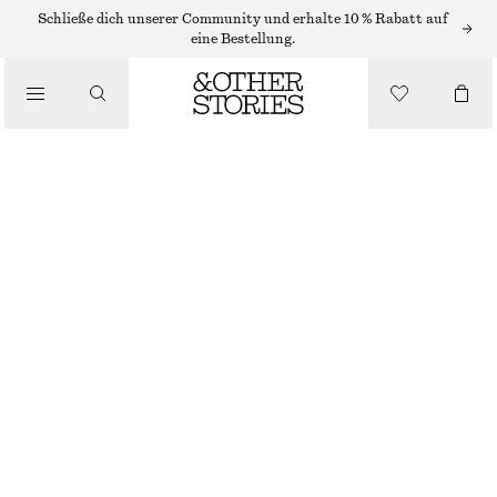
Schließe dich unserer Community und erhalte 10 % Rabatt auf
eine Bestellung.
/
OBERTEILE & T-SHIRTS
TRÄGERTOP
€ 12
€ 20
NICHT MEHR VORRÄTIG
/
BEKLEIDUNG
DUNKELBRAUN
XS
S
M
L