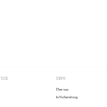
EIDER
ACCESSOIRES
JACKEN & MÄNTEL
VICE
INFO
Über uns
In Vorbereitung