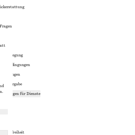
ückerstattung
 Fragen
att
liktbeilegung
häftsbedingungen
bedingungen
enweitergabe
und
n.
stellungen für Dienste
lärung
ungen
rrierefreiheit