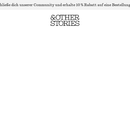
hließe dich unserer Community und erhalte 10 % Rabatt auf eine Bestellung
ELEGANTE LEINENHOSE
LETZTE CHANCE
HELLBEIGE
32
34
36
38
40
42
44
Größentabelle
GRÖSSE