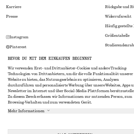
Karriere
Rückgabe und R
Presse
Widerrufsrecht
Häufig gestellte
Größentabelle
Instagram
Studierendenrab
Pinterest
Alternative Konf
Facebook
BEVOR DU MIT DEM EINKAUFEN BEGINNST
Allgemeine Gesc
YouTube
Wir verwenden Erst- und Drittanbieter-Cookies und andere Tracking-
Technologien von Drittanbietern, um dir die volle Funktionalität unserer
Mitgliedschafts
TikTok
Website zu bieten, das Nutzungserlebnis zu optimieren, Analysen
Cookies und Dat
durchzuführen und personalisierte Werbung über unsere Websites, Apps 
Newsletter im Internet und über Social-Media-Plattformen bereitzustelle
Cookies und Ein
Zu diesem Zweck erfassen wir Informationen zur nutzenden Person, zum
Browsing-Verhalten und zum verwendeten Gerät.
Datenschutzerk
Mehr Informationen
Nutzungsbeding
Impressum
Erklärung zur Ba