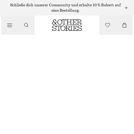
MINIRÖCKE
Schließe dich unserer Community und erhalte 10 % Rabatt auf
eine Bestellung.
/
RÖCKE
ELEGANTER MINIROCK
/
BEKLEIDUNG
€ 35
€ 69
LETZTE CHANCE
BEIGE
32
34
36
38
40
42
44