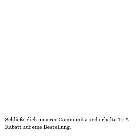
€ 49
€ 99
€ 89
Letzte Chance
Neu
100% biobaumwolle
Ärmelloses Midikleid aus Satin
Penny-Loafer aus Leder
€ 99
€ 129
Neu
Neu
+
8
+
4
Rippstrick-Tanktop mit Kragen
T-Shirt aus Baumwolle mit Rundhalsausschnitt
€ 39
€ 79
€ 25
Letzte Chance
100% baumwolle
+
11
ALLE RÖCKE ENTDECKEN
Schließe dich unserer Community und erhalte 10 %
Rabatt auf eine Bestellung.