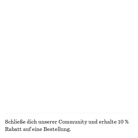
NICHT DAS, WONACH DU SUCHST?
ENTDECKE UNSERE KOLLEKTIONEN
STRICK
KLEIDER
ACCESSOIRES
JACKEN &
MÄNTEL
Schließe dich unserer Community und erhalte 10 %
Rabatt auf eine Bestellung.