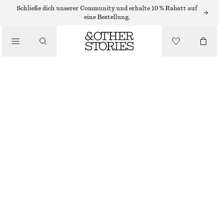
TAILORING & WESTEN
Schließe dich unserer Community und erhalte 10 % Rabatt auf
eine Bestellung.
HOSE MIT BÜGELFALTEN UND SCHMAL ZULAUFENDEM BEIN
/
BEKLEIDUNG
€ 39
€ 89
NICHT MEHR VORRÄTIG
BEIGE
32
34
36
38
40
42
44