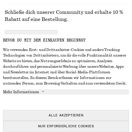
Schließe dich unserer Community und erhalte 10 %
Rabatt auf eine Bestellung.
CREATE ACCOUNT
BEVOR DU MIT DEM EINKAUFEN BEGINNST
Wir verwenden Erst- und Drittanbieter-Cookies und andere Tracking-
Technologien von Drittanbietern, um dir die volle Funktionalität unserer
IN KONTAKT TRETEN
Website zu bieten, das Nutzungserlebnis zu optimieren, Analysen
durchzuführen und personalisierte Werbung über unsere Websites, Apps
Kontakt
Instagram
und Newsletter im Internet und über Social-Media-Plattformen
KUNDENSERVICE
bereitzustellen. Zu diesem Zweck erfassen wir Informationen zur
Storefinder
Pinterest
nutzenden Person, zum Browsing-Verhalten und zum verwendeten Gerät.
Zahlung
INFO
Affiliates
Facebook
Mehr Informationen
Geschenkkarte
Über uns
Karriere
YouTube
Lieferung
In Vorbereitung
Presse
TikTok
Rückgabe und Rückerstattung
ALLE AKZEPTIEREN
Widerrufsrecht
NUR ERFORDERLICHE COOKIES
Häufig gestellte Fragen