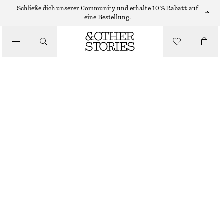
MINIKLEIDER
Schließe dich unserer Community und erhalte 10 % Rabatt auf
eine Bestellung.
/
KLEIDER
JERSEY-MINIKLEID MIT ROLLKRAGEN
/
€ 79
BEKLEIDUNG
HELLGRAU
XS
S
M
L
Größentabelle
GRÖSSE