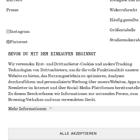
Karriere
Rückgabe und R
Presse
Widerrufsrecht
Häufig gestellte
Größentabelle
Instagram
Studierendenrab
Pinterest
Alternative Konf
Facebook
BEVOR DU MIT DEM EINKAUFEN BEGINNST
Allgemeine Gesc
YouTube
Wir verwenden Erst- und Drittanbieter-Cookies und andere Tracking-
Technologien von Drittanbietern, um dir die volle Funktionalität unserer
Mitgliedschafts
TikTok
Website zu bieten, das Nutzungserlebnis zu optimieren, Analysen
Cookies und Dat
durchzuführen und personalisierte Werbung über unsere Websites, Apps 
Newsletter im Internet und über Social-Media-Plattformen bereitzustelle
Cookies und Ein
Zu diesem Zweck erfassen wir Informationen zur nutzenden Person, zum
Browsing-Verhalten und zum verwendeten Gerät.
Datenschutzerk
Mehr Informationen
Nutzungsbeding
Impressum
Erklärung zur Ba
ALLE AKZEPTIEREN