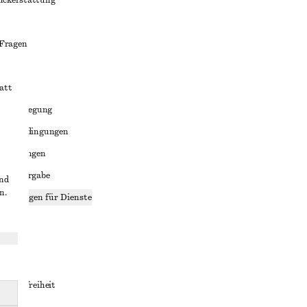
ückerstattung
 Fragen
att
liktbeilegung
häftsbedingungen
bedingungen
enweitergabe
und
n.
stellungen für Dienste
lärung
ungen
rrierefreiheit