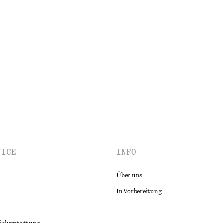
 Bein und Seitenschlitzen
Jersey-T-Shirt mit schmaler Passf
€ 17
€ 35
Letzte Chance
ALLE OBERTEILE & T-SHIRTS ENTDECKEN
VICE
INFO
Über uns
In Vorbereitung