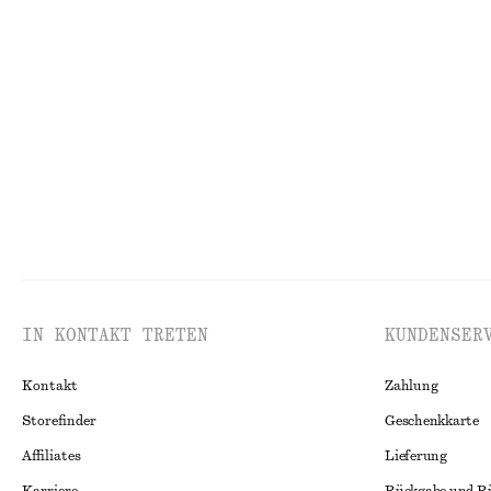
Eleganter Tellerrock
Hose mit weitem
€ 119
€ 49
€ 99
Neu
Letzte Chance
IN KONTAKT TRETEN
KUNDENSER
Kontakt
Zahlung
Storefinder
Geschenkkarte
Affiliates
Lieferung