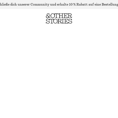
hließe dich unserer Community und erhalte 10 % Rabatt auf eine Bestellung
T-SHIRT MIT TWIST-DETAIL
LETZTE CHANCE
KHAKI
XS
S
M
L
Größentabelle
GRÖSSE