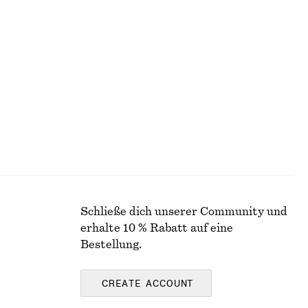
orm
Midirock aus Satin
€ 49
€ 99
Letzte Chance
Schließe dich unserer Community und
erhalte 10 % Rabatt auf eine
Bestellung.
CREATE ACCOUNT