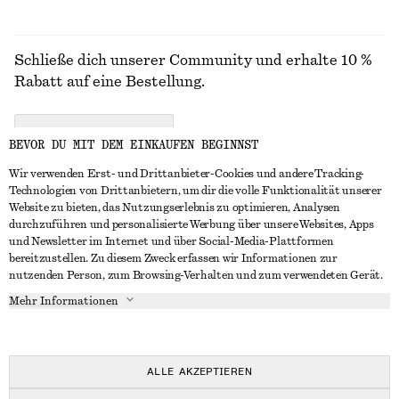
Schließe dich unserer Community und erhalte 10 %
Rabatt auf eine Bestellung.
CREATE ACCOUNT
BEVOR DU MIT DEM EINKAUFEN BEGINNST
Wir verwenden Erst- und Drittanbieter-Cookies und andere Tracking-
Technologien von Drittanbietern, um dir die volle Funktionalität unserer
IN KONTAKT TRETEN
Website zu bieten, das Nutzungserlebnis zu optimieren, Analysen
durchzuführen und personalisierte Werbung über unsere Websites, Apps
Kontakt
Instagram
und Newsletter im Internet und über Social-Media-Plattformen
KUNDENSERVICE
bereitzustellen. Zu diesem Zweck erfassen wir Informationen zur
Storefinder
Pinterest
nutzenden Person, zum Browsing-Verhalten und zum verwendeten Gerät.
Zahlung
INFO
Affiliates
Facebook
Mehr Informationen
Geschenkkarte
Über uns
Karriere
YouTube
Lieferung
In Vorbereitung
Presse
TikTok
Rückgabe und Rückerstattung
ALLE AKZEPTIEREN
Widerrufsrecht