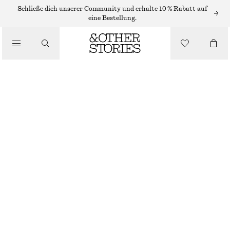
/
Schließe dich unserer Community und erhalte 10 % Rabatt auf
OBERTEILE & T-SHIRTS
eine Bestellung.
VERKÜRZTES T-SHIRT
€ 12
€ 25
/
LETZTE CHANCE
BEKLEIDUNG
SENFGELB
XS
S
M
L