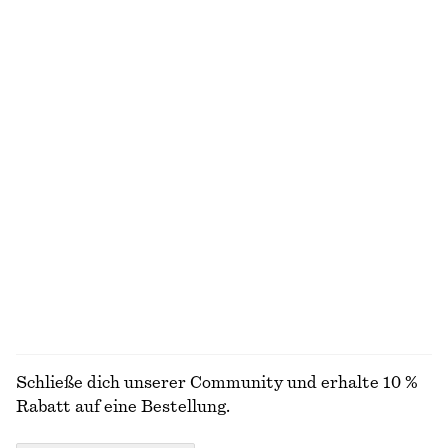
Neu
+
8
100% leinen
Knielanger Slip-On-Rock
Verkürzte Hose mit Barrel-Bein
€ 69
€ 89
Neu
Midikleid im Fit-and-Flare-Stil
Riemchensandalen mit Blockabsatz
€ 99
€ 99
Neu
+
1
ALLE SCHMUCK ENTDECKEN
Schließe dich unserer Community und erhalte 10 %
Rabatt auf eine Bestellung.