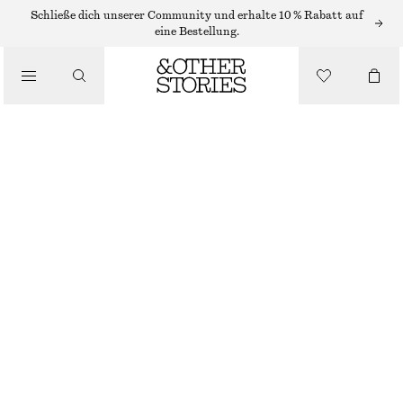
OHRRINGE
Schließe dich unserer Community und erhalte 10 % Rabatt auf
eine Bestellung.
/
SCHMUCK
ZWEIFARBIGE OHRRINGE MIT ANHÄNGER
/
ACCESSOIRES
€ 35
SILBER/GOLD
ONESIZE
GRÖSSE