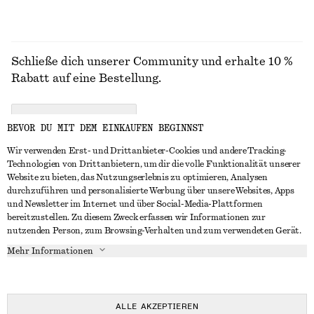
Schließe dich unserer Community und erhalte 10 %
Rabatt auf eine Bestellung.
CREATE ACCOUNT
BEVOR DU MIT DEM EINKAUFEN BEGINNST
Wir verwenden Erst- und Drittanbieter-Cookies und andere Tracking-
Technologien von Drittanbietern, um dir die volle Funktionalität unserer
IN KONTAKT TRETEN
Website zu bieten, das Nutzungserlebnis zu optimieren, Analysen
durchzuführen und personalisierte Werbung über unsere Websites, Apps
Kontakt
Instagram
und Newsletter im Internet und über Social-Media-Plattformen
KUNDENSERVICE
bereitzustellen. Zu diesem Zweck erfassen wir Informationen zur
Storefinder
Pinterest
nutzenden Person, zum Browsing-Verhalten und zum verwendeten Gerät.
Zahlung
INFO
Affiliates
Facebook
Mehr Informationen
Geschenkkarte
Über uns
Karriere
YouTube
Lieferung
In Vorbereitung
Presse
TikTok
Rückgabe und Rückerstattung
ALLE AKZEPTIEREN