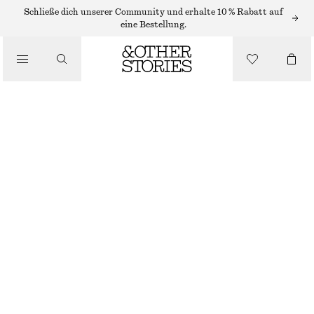
Schließe dich unserer Community und erhalte 10 % Rabatt auf
/
eine Bestellung.
BLUSEN & HEMDEN
VERKÜRZTE SAMTBLUSE
€ 49
€ 89
/
BEKLEIDUNG
NICHT MEHR VORRÄTIG
SCHWARZ
32
34
36
38
40
42
44