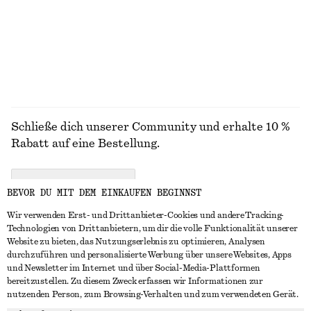
100% baumwolle
ALLE KLEIDER ENTDECKEN
Schließe dich unserer Community und erhalte 10 %
Rabatt auf eine Bestellung.
CREATE ACCOUNT
BEVOR DU MIT DEM EINKAUFEN BEGINNST
Wir verwenden Erst- und Drittanbieter-Cookies und andere Tracking-
Technologien von Drittanbietern, um dir die volle Funktionalität unserer
IN KONTAKT TRETEN
Website zu bieten, das Nutzungserlebnis zu optimieren, Analysen
durchzuführen und personalisierte Werbung über unsere Websites, Apps
Kontakt
Instagram
und Newsletter im Internet und über Social-Media-Plattformen
KUNDENSERVICE
bereitzustellen. Zu diesem Zweck erfassen wir Informationen zur
Storefinder
Pinterest
nutzenden Person, zum Browsing-Verhalten und zum verwendeten Gerät.
Zahlung
INFO