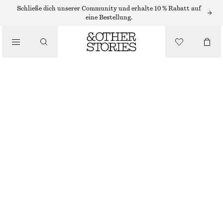
MINIKLEIDER
Schließe dich unserer Community und erhalte 10 % Rabatt auf
eine Bestellung.
/
KLEIDER
MINIKLEID MIT VOLUMINÖSEN ÄRMELN
/
€ 69
€ 89
BEKLEIDUNG
LETZTE CHANCE
SCHWARZ
XS
S
M
L
XS/P
S/P
M/P
L/P