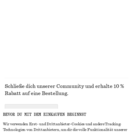
100% leinen
+
2
Minikleid mit Volants und Ballonärmeln
T-Shirt mit Rundhalsausschnitt
€ 39
€ 99
€ 15
€ 22
Letzte Chance
Letzte Chance
100% baumwolle
+
1
ALLE KLEIDER ENTDECKEN
Schließe dich unserer Community und erhalte 10 %
Rabatt auf eine Bestellung.
CREATE ACCOUNT
BEVOR DU MIT DEM EINKAUFEN BEGINNST
Wir verwenden Erst- und Drittanbieter-Cookies und andere Tracking-
Technologien von Drittanbietern, um dir die volle Funktionalität unserer