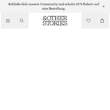
MINIKLEIDER
Schließe dich unserer Community und erhalte 10 % Rabatt auf
eine Bestellung.
/
KLEIDER
MINI-WICKELKLEID AUS LEINEN
/
€ 65
€ 99
BEKLEIDUNG
LETZTE CHANCE
SCHWARZ
XS
S
M
L