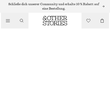
Schließe dich unserer Community und erhalte 10 % Rabatt auf
/
eine Bestellung.
BLUSEN & HEMDEN
BLUSE MIT VOLUMINÖSEN PUFFÄRMELN
€ 35
€ 79
/
BEKLEIDUNG
NICHT MEHR VORRÄTIG
WEISS
32
34
36
38
40
42
44