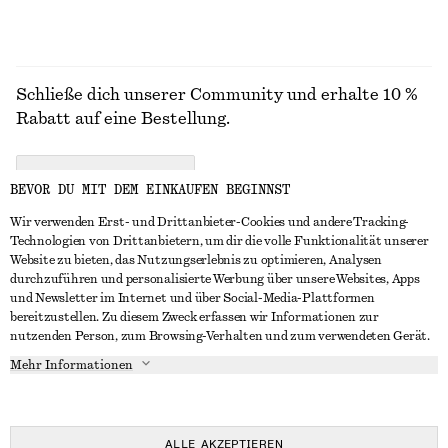
Schließe dich unserer Community und erhalte 10 %
Rabatt auf eine Bestellung.
CREATE ACCOUNT
BEVOR DU MIT DEM EINKAUFEN BEGINNST
Wir verwenden Erst- und Drittanbieter-Cookies und andere Tracking-
Technologien von Drittanbietern, um dir die volle Funktionalität unserer
IN KONTAKT TRETEN
Website zu bieten, das Nutzungserlebnis zu optimieren, Analysen
durchzuführen und personalisierte Werbung über unsere Websites, Apps
Kontakt
Instagram
und Newsletter im Internet und über Social-Media-Plattformen
KUNDENSERVICE
bereitzustellen. Zu diesem Zweck erfassen wir Informationen zur
Storefinder
Pinterest
nutzenden Person, zum Browsing-Verhalten und zum verwendeten Gerät.
Zahlung
INFO
Affiliates
Facebook
Mehr Informationen
Geschenkkarte
Über uns
Karriere
YouTube
Lieferung
In Vorbereitung
Presse
TikTok
Rückgabe und Rückerstattung
ALLE AKZEPTIEREN