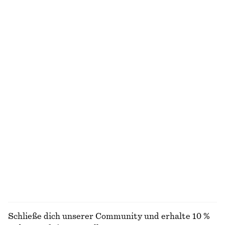
T-Shirt mit Rundhalsausschnitt
Schräg geschnittenes Midikleid
€ 15
€ 22
€ 39
€ 99
Letzte Chance
Letzte Chance
100% baumwolle
+
1
Elegante Leinenhose
Poloshirt mit Lochstrickmuster
€ 59
€ 89
€ 35
€ 69
Letzte Chance
Letzte Chance
100% leinen
Asymmetrisches T-Shirt
Midikleid mit Raffungen
€ 19
€ 39
€ 69
€ 89
Letzte Chance
Letzte Chance
ALLE HÜTE, KAPPEN & MÜTZEN ENTDECKEN
Schließe dich unserer Community und erhalte 10 %