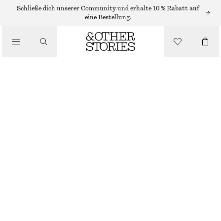
HÜTE, KAPPEN & MÜTZEN
Schließe dich unserer Community und erhalte 10 % Rabatt auf
eine Bestellung.
SONNENHUT AUS BAUMWOLLE MIT BREITER KREMPE
/
ACCESSOIRES
€ 15
€ 39
LETZTE CHANCE
SCHWARZ
XS/S
M/L