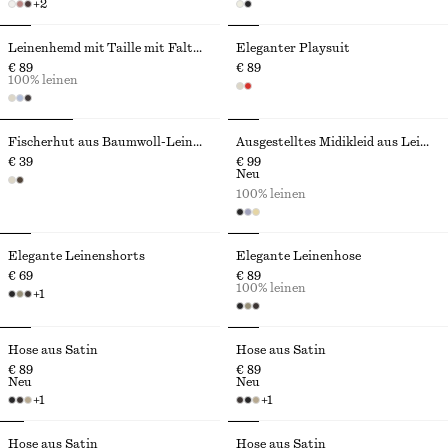
+
2
Leinenhemd mit Taille mit Falten
Eleganter Playsuit
€ 89
€ 89
100% leinen
Fischerhut aus Baumwoll-Leinen-Mix
Ausgestelltes Midikleid aus Leinen
€ 39
€ 99
Neu
100% leinen
Elegante Leinenshorts
Elegante Leinenhose
€ 69
€ 89
100% leinen
+
1
Hose aus Satin
Hose aus Satin
€ 89
€ 89
Neu
Neu
+
1
+
1
Hose aus Satin
Hose aus Satin