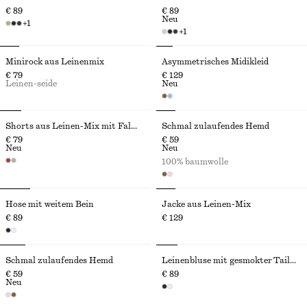
€ 89
€ 89
Neu
+
1
+
1
Minirock aus Leinenmix
Asymmetrisches Midikleid
€ 79
€ 129
Leinen-seide
Neu
Shorts aus Leinen-Mix mit Falten
Schmal zulaufendes Hemd
€ 79
€ 59
Neu
Neu
100% baumwolle
Hose mit weitem Bein
Jacke aus Leinen-Mix
€ 89
€ 129
Schmal zulaufendes Hemd
Leinenbluse mit gesmokter Taille
€ 59
€ 89
Neu