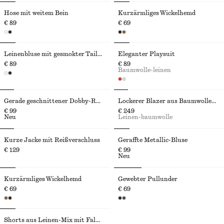
Hose mit weitem Bein
Kurzärmliges Wickelhemd
€ 89
€ 69
Leinenbluse mit gesmokter Taille
Eleganter Playsuit
€ 89
€ 89
Baumwolle-leinen
Gerade geschnittener Dobby-Rock
Lockerer Blazer aus Baumwolle und Leinen
€ 99
€ 249
Neu
Leinen-baumwolle
Kurze Jacke mit Reißverschluss
Geraffte Metallic-Bluse
€ 129
€ 99
Neu
Kurzärmliges Wickelhemd
Gewebter Pullunder
€ 69
€ 69
Shorts aus Leinen-Mix mit Falten