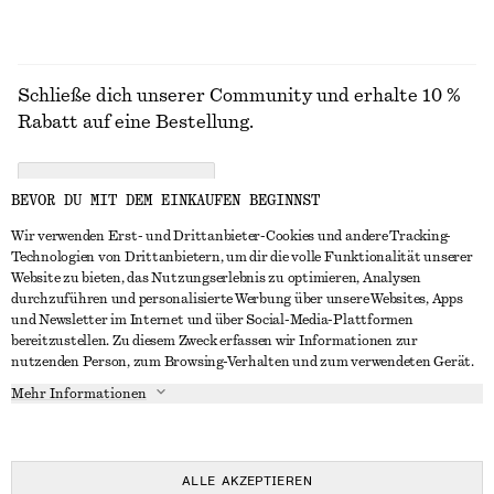
Schließe dich unserer Community und erhalte 10 %
Rabatt auf eine Bestellung.
CREATE ACCOUNT
BEVOR DU MIT DEM EINKAUFEN BEGINNST
Wir verwenden Erst- und Drittanbieter-Cookies und andere Tracking-
Technologien von Drittanbietern, um dir die volle Funktionalität unserer
IN KONTAKT TRETEN
Website zu bieten, das Nutzungserlebnis zu optimieren, Analysen
durchzuführen und personalisierte Werbung über unsere Websites, Apps
Kontakt
Instagram
und Newsletter im Internet und über Social-Media-Plattformen
KUNDENSERVICE
bereitzustellen. Zu diesem Zweck erfassen wir Informationen zur
Storefinder
Pinterest
nutzenden Person, zum Browsing-Verhalten und zum verwendeten Gerät.
Zahlung
INFO
Affiliates
Facebook
Mehr Informationen
Geschenkkarte
Über uns
Karriere
YouTube
Lieferung
In Vorbereitung
Presse
TikTok
Rückgabe und Rückerstattung
ALLE AKZEPTIEREN