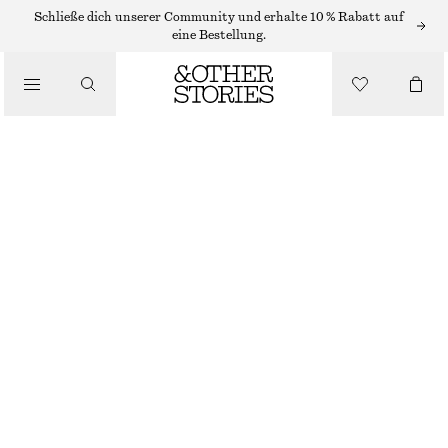
MIDIKLEIDER
Schließe dich unserer Community und erhalte 10 % Rabatt auf
eine Bestellung.
/
KLEIDER
MIDIKLEID AUS LEINEN MIT VERDREHTEM TRÄGER
/
€ 99
BEKLEIDUNG
NEU
DUNKELBRAUN
32
34
36
38
40
42
44