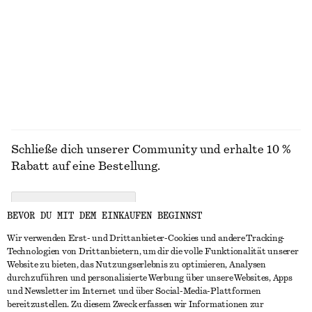
Midikleid aus Baumwolle
Asymmetrisches T-Shirt mit Drapierung
€ 79
€ 39
100% baumwolle
ALLE KLEIDER ENTDECKEN
Schließe dich unserer Community und erhalte 10 %
Rabatt auf eine Bestellung.
CREATE ACCOUNT
BEVOR DU MIT DEM EINKAUFEN BEGINNST
Wir verwenden Erst- und Drittanbieter-Cookies und andere Tracking-
Technologien von Drittanbietern, um dir die volle Funktionalität unserer
IN KONTAKT TRETEN
Website zu bieten, das Nutzungserlebnis zu optimieren, Analysen
durchzuführen und personalisierte Werbung über unsere Websites, Apps
Kontakt
Instagram
und Newsletter im Internet und über Social-Media-Plattformen
KUNDENSERVICE
bereitzustellen. Zu diesem Zweck erfassen wir Informationen zur