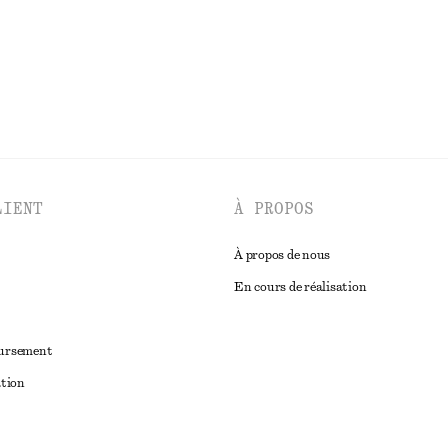
DÉCOUVRIR TOUTES LES ROBES
LIENT
À PROPOS
À propos de nous
En cours de réalisation
oursement
ation