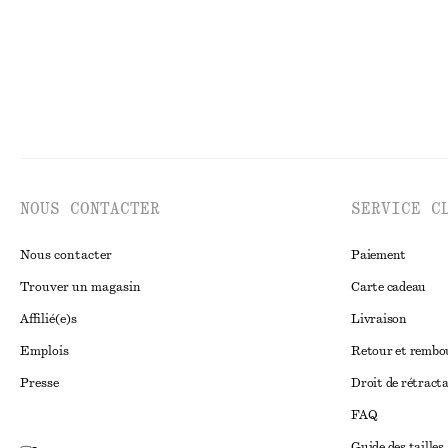
NOUS CONTACTER
SERVICE C
Nous contacter
Paiement
Trouver un magasin
Carte cadeau
Affilié(e)s
Livraison
Emplois
Retour et remb
Presse
Droit de rétract
FAQ
Guide des tailles