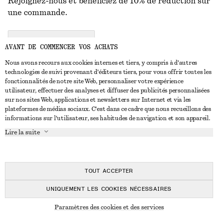
Rejoignez-nous et bénéficiez de 10% de réduction sur
une commande.
CREATE ACCOUNT
AVANT DE COMMENCER VOS ACHATS
Nous avons recours aux cookies internes et tiers, y compris à d'autres
technologies de suivi provenant d'éditeurs tiers, pour vous offrir toutes les
NOUS CONTACTER
fonctionnalités de notre site Web, personnaliser votre expérience
utilisateur, effectuer des analyses et diffuser des publicités personnalisées
Nous contacter
Instagram
sur nos sites Web, applications et newsletters sur Internet et via les
SERVICE CLIENT
plateformes de médias sociaux. C'est dans ce cadre que nous recueillons des
Trouver un magasin
Pinterest
informations sur l'utilisateur, ses habitudes de navigation et son appareil.
Paiement
À PROPOS
Affilié(e)s
Facebook
Lire la suite
Carte cadeau
À propos de nous
Emplois
Youtube
Livraison
En cours de réalisation
Presse
TikTok
Retour et remboursement
TOUT ACCEPTER
Droit de rétractation
UNIQUEMENT LES COOKIES NÉCESSAIRES
FAQ
© 2026 & OTHER STORIES
Paramètres des cookies et des services
Guide des tailles