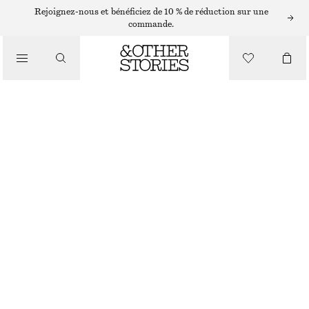
ROBES LONGUES
Rejoignez-nous et bénéficiez de 10 % de réduction sur une
commande.
/
ROBES
ROBE LONGUE FRONCÉE EN JERSEY
/
€ 59
€ 79
VÊTEMENTS
DERNIÈRE CHANCE
GRIS FONCÉ
XS
S
M
L