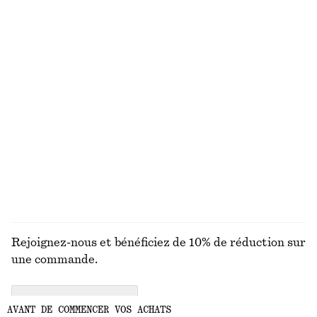
Chaîne à maillons épais
Jupe longue en satin
€ 39
€ 79
Exclusivité en ligne
Nouveauté
Pantalon court barrel
Chemise courte à ourlet plissé
€ 89
€ 59
Nouveauté
DÉCOUVRIR TOUTES LES HAUTS ET T-SHIRTS
Rejoignez-nous et bénéficiez de 10% de réduction sur
une commande.
CREATE ACCOUNT
AVANT DE COMMENCER VOS ACHATS