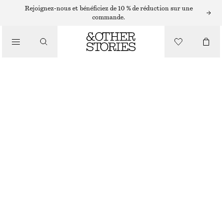
Rejoignez-nous et bénéficiez de 10 % de réduction sur une
/
commande.
HAUTS ET T-SHIRTS
HAUT FRONCÉ
€ 49
/
VÊTEMENTS
NOIR
XS
S
M
L
Guide des tailles
TAILLE