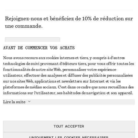
Rejoignez-nous et bénéficiez de 10% de réduction sur
une commande.
CREATE ACCOUNT
AVANT DE COMMENCER VOS ACHATS
Nous avons recours aux cookies internes et tiers, y compris à d'autres
technologies de suivi provenant d'éditeurs tiers, pour vous offrir toutes les
NOUS CONTACTER
fonctionnalités de notre site Web, personnaliser votre expérience
utilisateur, effectuer des analyses et diffuser des publicités personnalisées
Nous contacter
Instagram
sur nos sites Web, applications et newsletters sur Internet et via les
SERVICE CLIENT
plateformes de médias sociaux. C'est dans ce cadre que nous recueillons des
Trouver un magasin
Pinterest
informations sur l'utilisateur, ses habitudes de navigation et son appareil.
Paiement
À PROPOS
Affilié(e)s
Facebook
Lire la suite
Carte cadeau
À propos de nous
Emplois
Youtube
Livraison
En cours de réalisation
Presse
TikTok
Retour et remboursement
TOUT ACCEPTER
Droit de rétractation
UNIQUEMENT LES COOKIES NÉCESSAIRES