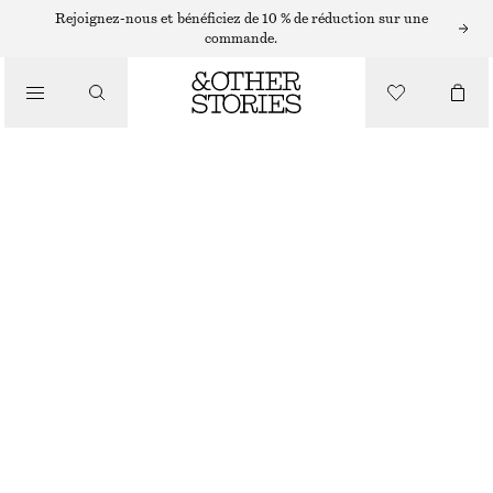
ROBES EN MAILLE
Rejoignez-nous et bénéficiez de 10 % de réduction sur une
commande.
/
ROBES
ROBE MIDI EN MAILLE À COL MONTANT
€ 65
€ 129
/
VÊTEMENTS
DERNIÈRE CHANCE
NOIR
XS
S
M
L