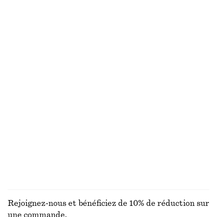
Haut drapé en jersey
Haut à manches longues et encolure dégagée
€ 22
€ 49
€ 15
€ 35
Dernière chance
Dernière chance
Haut à épaules dégagées en maille côtelée
Cardigan en maille côtelée
€ 19
€ 49
€ 29
€ 59
Dernière chance
Dernière chance
Polo en maille ajourée
T-shirt côtelé
€ 35
€ 69
€ 39
€ 69
Dernière chance
Dernière chance
Laine-coton
DÉCOUVRIR TOUTES LES CEINTURES
Rejoignez-nous et bénéficiez de 10% de réduction sur
une commande.