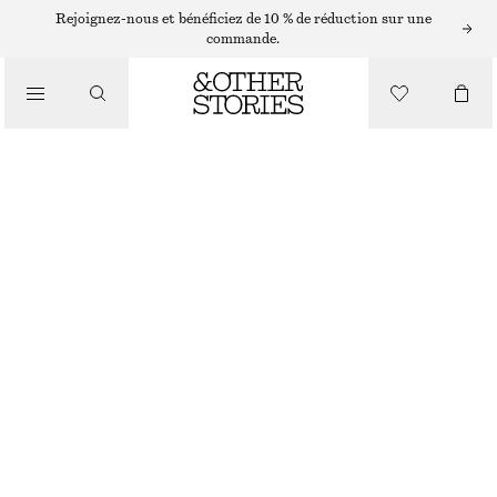
Rejoignez-nous et bénéficiez de 10 % de réduction sur une
CEINTURES
commande.
/
ACCESSOIRES
CEINTURE TAILLE MI-HAUTE EN CUIR À EFFET CROCO
€ 22
€ 39
DERNIÈRE CHANCE
NOIR/FAÇON CROCO
XS
S
M
L