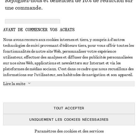
Rejoignez-nous et bénéficiez de 10% de réduction sur
une commande.
CREATE ACCOUNT
AVANT DE COMMENCER VOS ACHATS
Nous avons recours aux cookies internes et tiers, y compris à d'autres
technologies de suivi provenant d'éditeurs tiers, pour vous offrir toutes les
NOUS CONTACTER
fonctionnalités de notre site Web, personnaliser votre expérience
utilisateur, effectuer des analyses et diffuser des publicités personnalisées
Nous contacter
Instagram
sur nos sites Web, applications et newsletters sur Internet et via les
SERVICE CLIENT
plateformes de médias sociaux. C'est dans ce cadre que nous recueillons des
Trouver un magasin
Pinterest
informations sur l'utilisateur, ses habitudes de navigation et son appareil.
Paiement
À PROPOS
Affilié(e)s
Facebook
Lire la suite
Carte cadeau
À propos de nous
Emplois
Youtube
Livraison
En cours de réalisation
Presse
TikTok
Retour et remboursement
TOUT ACCEPTER
Droit de rétractation
UNIQUEMENT LES COOKIES NÉCESSAIRES
FAQ
© 2026 & OTHER STORIES
Paramètres des cookies et des services
Guide des tailles