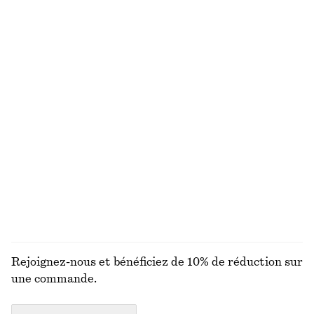
€ 29
€ 119
Lunettes de soleil à monture rectangulaire étroite
Robe midi en lin
€ 35
€ 45
€ 99
Dernière chance
100% lin
Boucles d’oreilles pendantes bicolores
Haut côtelé à encolure bateau
€ 35
€ 59
DÉCOUVRIR TOUTES LES HAUTS ET T-SHIRTS
Rejoignez-nous et bénéficiez de 10% de réduction sur
une commande.