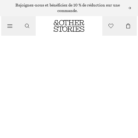
Rejoignez-nous et bénéficiez de 10 % de réduction sur une
commande.
/
HAUTS ET T-SHIRTS
HAUT À ÉPAULES DÉGAGÉES
€ 22
€ 45
RUPTURE DE STOCK
/
VÊTEMENTS
TAUPE
XS
S
M
L