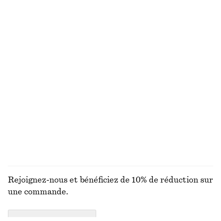
+
1
Chemise en coton à taille ceinturée
Robe courte à smocks en popeline de coton
€ 79
€ 69
Nouveauté
100% coton
100% coton
Mocassins fantaisie en cuir
Haut à basque en coton
€ 129
€ 89
Nouveauté
+
2
DÉCOUVRIR TOUTES LES CHEMISES ET BLOUSES
Rejoignez-nous et bénéficiez de 10% de réduction sur
une commande.
CREATE ACCOUNT