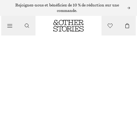
Rejoignez-nous et bénéficiez de 10 % de réduction sur une
/
commande.
CHEMISES ET BLOUSES
CHEMISE COURTE À OURLET PLISSÉ
€ 59
/
VÊTEMENTS
ROSE VIF
32
34
36
38
40
42
44
Guide des tailles
TAILLE