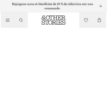
Rejoignez-nous et bénéficiez de 10 % de réduction sur une
PANTALONS
commande.
/
VÊTEMENTS
LEGGING À IMPRIMÉ
€ 49
€ 69
RUPTURE DE STOCK
LILAS/BEIGE/CRÈME
XS
S
M
L