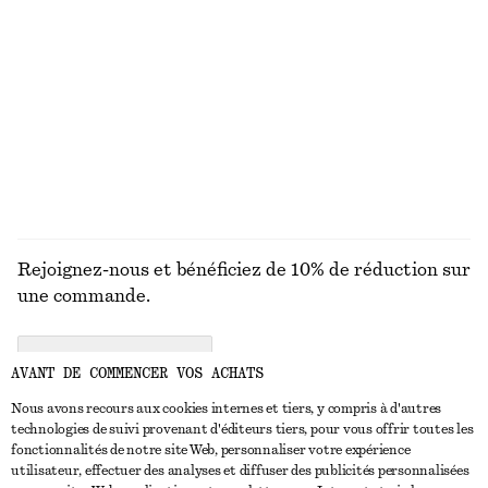
MAILLES
ROBES
ACCESSOIRES
MANTEAUX ET
VESTES
Rejoignez-nous et bénéficiez de 10% de réduction sur
une commande.
CREATE ACCOUNT
AVANT DE COMMENCER VOS ACHATS
Nous avons recours aux cookies internes et tiers, y compris à d'autres
technologies de suivi provenant d'éditeurs tiers, pour vous offrir toutes les
NOUS CONTACTER
fonctionnalités de notre site Web, personnaliser votre expérience
utilisateur, effectuer des analyses et diffuser des publicités personnalisées