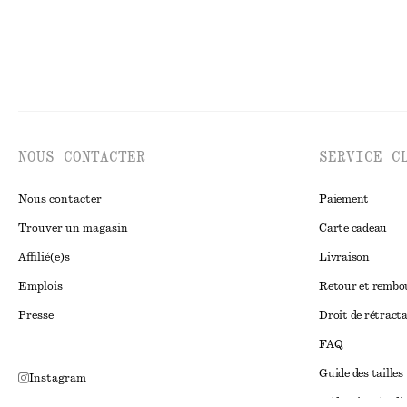
NOUS CONTACTER
SERVICE C
Nous contacter
Paiement
Trouver un magasin
Carte cadeau
Affilié(e)s
Livraison
Emplois
Retour et remb
Presse
Droit de rétract
FAQ
Guide des tailles
Instagram
Réduction étudi