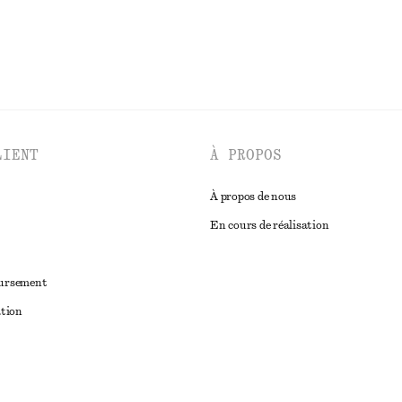
LIENT
À PROPOS
À propos de nous
En cours de réalisation
oursement
ation
ant