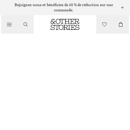
PULLS
Rejoignez-nous et bénéficiez de 10 % de réduction sur une
commande.
/
MAILLES
PULL EN MAILLE DE COUPE DÉCONTRACTÉE
/
VÊTEMENTS
€ 129
RUPTURE DE STOCK
TAUPE
XS
S
M
L