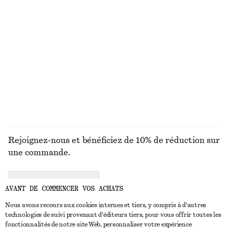
MAILLES
ROBES
ACCESSOIRES
MANTEAUX ET
VESTES
Rejoignez-nous et bénéficiez de 10% de réduction sur
une commande.
CREATE ACCOUNT
AVANT DE COMMENCER VOS ACHATS
Nous avons recours aux cookies internes et tiers, y compris à d'autres
technologies de suivi provenant d'éditeurs tiers, pour vous offrir toutes les
NOUS CONTACTER
fonctionnalités de notre site Web, personnaliser votre expérience