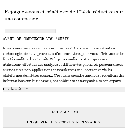
Rejoignez-nous et bénéficiez de 10% de réduction sur
une commande.
CREATE ACCOUNT
AVANT DE COMMENCER VOS ACHATS
Nous avons recours aux cookies internes et tiers, y compris à d'autres
technologies de suivi provenant d'éditeurs tiers, pour vous offrir toutes les
NOUS CONTACTER
fonctionnalités de notre site Web, personnaliser votre expérience
utilisateur, effectuer des analyses et diffuser des publicités personnalisées
Nous contacter
Instagram
sur nos sites Web, applications et newsletters sur Internet et via les
SERVICE CLIENT
plateformes de médias sociaux. C'est dans ce cadre que nous recueillons des
Trouver un magasin
Pinterest
informations sur l'utilisateur, ses habitudes de navigation et son appareil.
Paiement
À PROPOS
Affilié(e)s
Facebook
Lire la suite
Carte cadeau
À propos de nous
Emplois
Youtube
Livraison
En cours de réalisation
Presse
TikTok
Retour et remboursement
TOUT ACCEPTER
Droit de rétractation
UNIQUEMENT LES COOKIES NÉCESSAIRES
FAQ