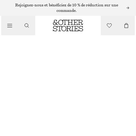
Rejoignez-nous et bénéficiez de 10 % de réduction sur une
commande.
/
HAUTS ET T-SHIRTS
DÉBARDEUR EN JERSEY FRONCÉ
€ 12
€ 19
DERNIÈRE CHANCE
/
VÊTEMENTS
ROUGE
XS
S
M
L