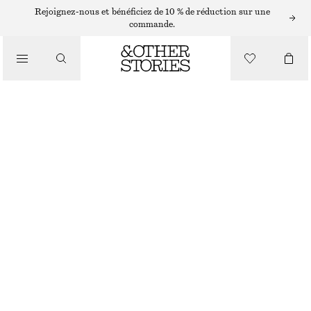
Rejoignez-nous et bénéficiez de 10 % de réduction sur une
commande.
/
HAUTS ET T-SHIRTS
DÉBARDEUR EN JERSEY FRONCÉ
€ 12
€ 19
RUPTURE DE STOCK
/
VÊTEMENTS
BLANC
XS
S
M
L