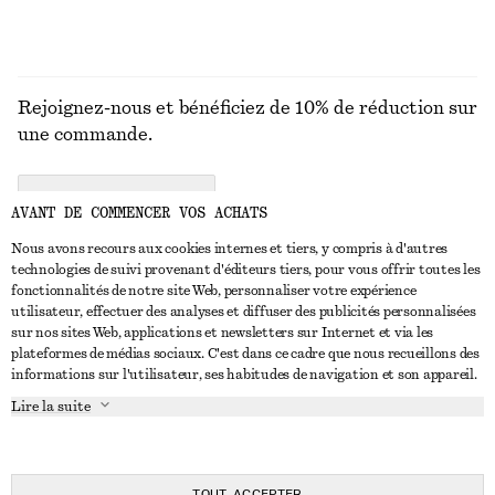
Rejoignez-nous et bénéficiez de 10% de réduction sur
une commande.
CREATE ACCOUNT
AVANT DE COMMENCER VOS ACHATS
Nous avons recours aux cookies internes et tiers, y compris à d'autres
technologies de suivi provenant d'éditeurs tiers, pour vous offrir toutes les
NOUS CONTACTER
fonctionnalités de notre site Web, personnaliser votre expérience
utilisateur, effectuer des analyses et diffuser des publicités personnalisées
Nous contacter
Instagram
sur nos sites Web, applications et newsletters sur Internet et via les
SERVICE CLIENT
plateformes de médias sociaux. C'est dans ce cadre que nous recueillons des
Trouver un magasin
Pinterest
informations sur l'utilisateur, ses habitudes de navigation et son appareil.
Paiement
À PROPOS
Affilié(e)s
Facebook
Lire la suite
Carte cadeau
À propos de nous
Emplois
Youtube
Livraison
En cours de réalisation
Presse
TikTok
Retour et remboursement
TOUT ACCEPTER