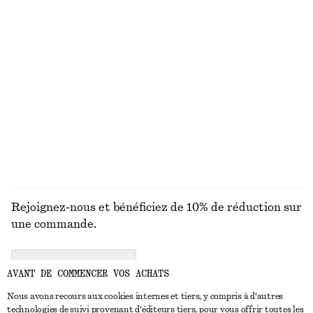
MAILLES
ROBES
ACCESSOIRES
MANTEAUX ET
VESTES
Rejoignez-nous et bénéficiez de 10% de réduction sur
une commande.
CREATE ACCOUNT
AVANT DE COMMENCER VOS ACHATS
Nous avons recours aux cookies internes et tiers, y compris à d'autres
technologies de suivi provenant d'éditeurs tiers, pour vous offrir toutes les