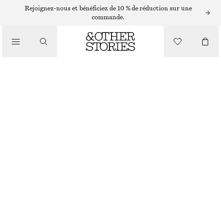
PANTALONS HABILLÉS
Rejoignez-nous et bénéficiez de 10 % de réduction sur une
commande.
/
PANTALONS
PANTALON AJUSTÉ TAILLE HAUTE
€ 99
/
RUPTURE DE STOCK
VÊTEMENTS
BEIGE
32
34
36
38
40
42
44