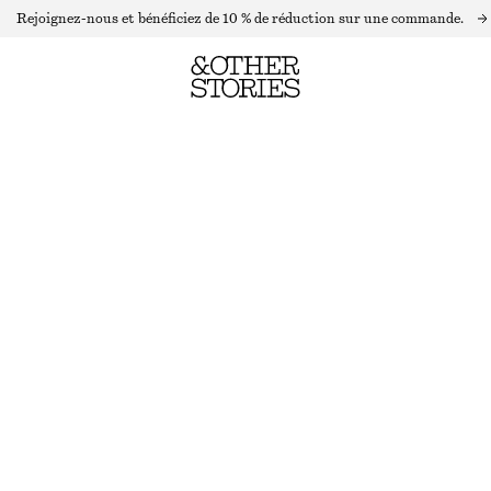
Rejoignez-nous et bénéficiez de 10 % de réduction sur une commande.
SÉRUM POUR LES CHEVEUX
RUPTURE DE STOCK
SÉRUM POUR LES CHEVEUX
CHOISIR UNE TAILLE