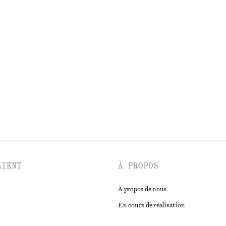
BES
ACCESSOIRES
MANTEAUX ET VESTE
LIENT
À PROPOS
À propos de nous
En cours de réalisation