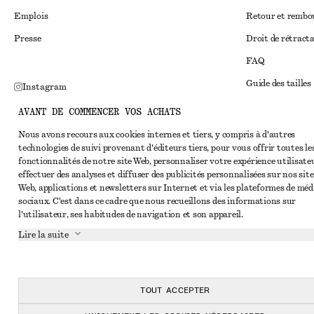
Emplois
Retour et remb
Presse
Droit de rétract
FAQ
Guide des tailles
Instagram
Réduction étudi
Pinterest
AVANT DE COMMENCER VOS ACHATS
Règlement extraju
Facebook
Nous avons recours aux cookies internes et tiers, y compris à d'autres
technologies de suivi provenant d'éditeurs tiers, pour vous offrir toutes le
Conditions génér
Youtube
fonctionnalités de notre site Web, personnaliser votre expérience utilisate
Conditions génér
effectuer des analyses et diffuser des publicités personnalisées sur nos site
TikTok
Web, applications et newsletters sur Internet et via les plateformes de méd
Cookies et parta
sociaux. C'est dans ce cadre que nous recueillons des informations sur
l'utilisateur, ses habitudes de navigation et son appareil.
Paramètres des c
Lire la suite
Politique de conf
Conditions de se
Déclaration d'acc
TOUT ACCEPTER