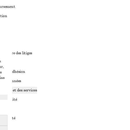
oursement
ation
ant
diciaire des litiges
s
ales
ur,
ales d’adhésion
s
ias
ge de données
ookies et des services
identialité
rvice
essibilité