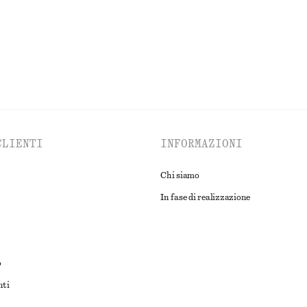
ESPLORA TUTTI I PRODOTTI NELLA CATEGORIA COSTUMI DA BAGN
CLIENTI
INFORMAZIONI
Chi siamo
In fase di realizzazione
o
nti