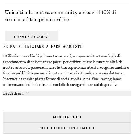
Unisciti alla nostra community e ricevi il 10% di
sconto sul tuo primo ordine.
CREATE ACCOUNT
PRIMA DI INIZIARE A FARE ACQUISTI
Utilizziamo cookie di prime e terze parti, comprese altre tecnologie di
CONTATTACI
tracciamento di editori terze parti, per offrirti tutte le funzionalità del
nostro sito web, personalizzare la tua esperienza utente, eseguire analisi e
Contattaci
Instagram
fornire pubblicità personalizzata sui nostri siti web, app e newsletter su
SERVIZIO CLIENTI
Internet e tramite piattaforme di social media. A tal fine, raccogliamo
Trova punti vendita
Pinterest
informazioni sull'utente, sui modelli di navigazione e sul dispositivo.
Pagamento
INFORMAZIONI
Affiliati
Facebook
Leggi di più
Buono Regalo
Chi siamo
Opportunità di lavoro
YouTube
Consegna
In fase di realizzazione
Stampa
TikTok
Resi e rimborsi
ACCETTA TUTTI
Diritto di recesso
SOLO I COOKIE OBBLIGATORI
Domande frequenti