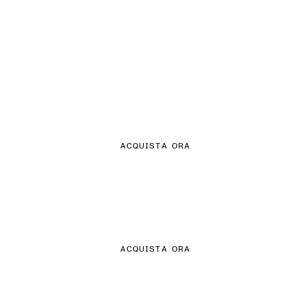
ARRICCIATURE
ESTREMAMENTE FEMMINILI
ACQUISTA ORA
DENIM COLORATO
ACQUISTA ORA