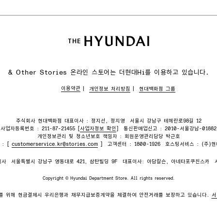
& Other Stories 온라인 스토어는
더현대Hi를 이용하고 있습니다.
이용약관
개인정보 처리방침
현대백화점 그룹
주식회사 현대백화점 대표이사 : 정지선, 정지영
서울시 강남구 테헤란로98길 12
사업자등록번호 : 211-87-21455 [
사업자정보 확인
]
통신판매업신고 : 2010-서울강남-01882
개인정보관리 및 청소년보호 책임자 : 회원운영관리담당 박근호
 : [
customerservice.kr@stories.com
]
고객센터 : 1800-1926
호스팅서비스 : (주)
회사
서울특별시 강남구 영동대로 421, 삼탄빌딩 9F
대표이사: 아담칼슨, 아네타포쿠친스카
Copyright © Hyundai Department Store. All rights reserved.
를 위해 현금결제시 우리은행과 채무지급보증계약을 체결하여 안전거래를 보장하고 있습니다.
서